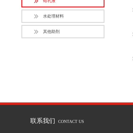
蜡乳液
水处理材料
其他助剂
联系我们
CONTACT US