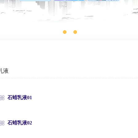
乳液
石蜡乳液01
石蜡乳液02