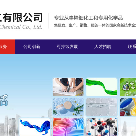
服务
公司创新
可持续发展
人才招聘
联